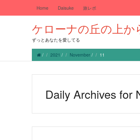
Home
Daisuke
旅レポ
ケローナの丘の上か
ずっとあなたを愛してる
/
2021
/
November
/
11
Daily Archives for