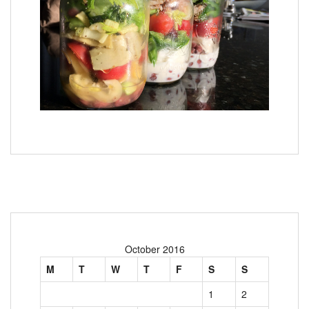
October 2016
M
T
W
T
F
S
S
1
2