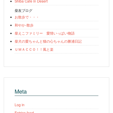
Shiba Cafe in Desert
柴友ブログ
お散歩で・・・
和やか-散歩
柴えこファミリー 愛情いっぱい物語
柴犬の愛ちゃんと猫の心ちゃんの勝浦日記
ＵＭＡＣＣＯ！！風と楽
Meta
Log in
Entries feed