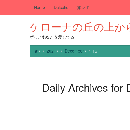
Home
Daisuke
旅レポ
ケローナの丘の上か
ずっとあなたを愛してる
/
2021
/
December
/
16
Daily Archives for