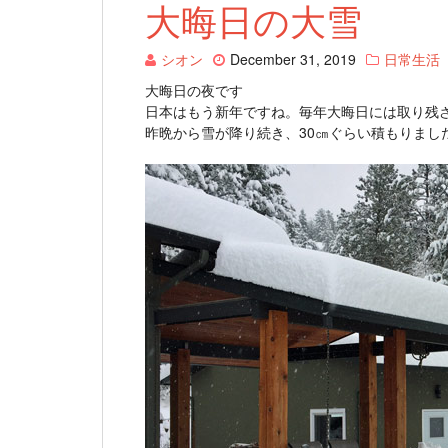
大晦日の大雪
シオン
December 31, 2019
日常生活
大晦日の夜です
日本はもう新年ですね。毎年大晦日には取り残
昨晩から雪が降り続き、30㎝ぐらい積もりまし