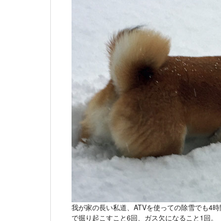
我が家の長い私道、ATVを使っての除雪でも4
で掘り起こすこと6回、ガス欠になること1回。