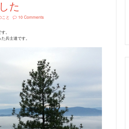
でした
のこと
10 Comments
です。
った兵士達です。