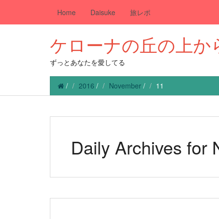
Home
Daisuke
旅レポ
ケローナの丘の上か
ずっとあなたを愛してる
/
2016
/
November
/
11
Daily Archives for