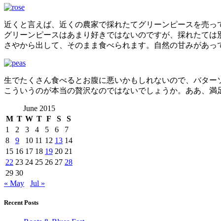
近くと言えば、近くの農家で採れたてグリーンピースを売っ
グリーンピースはあまり好きではないのですが、採れたては
さやから出して、そのまま食べられます。自然の甘みがあっ
生でたくさん食べるとお腹に悪いかもしれないので、バター
こういうのが本当の贅沢なのではないでしょうか。ああ、満
June 2015
M
T
W
T
F
S
S
1
2
3
4
5
6
7
8
9
10
11
12
13
14
15
16
17
18
19
20
21
22
23
24
25
26
27
28
29
30
« May
Jul »
Recent Posts