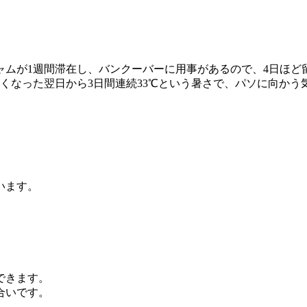
ャムが1週間滞在し、バンクーバーに用事があるので、4日ほど
くなった翌日から3日間連続33℃という暑さで、パソに向か
います。
できます。
合いです。