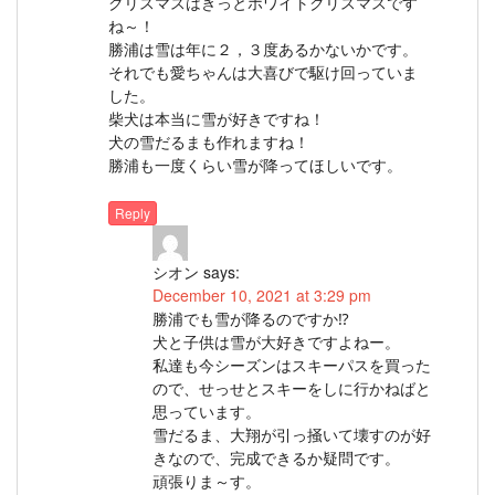
クリスマスはきっとホワイトクリスマスです
ね～！
勝浦は雪は年に２，３度あるかないかです。
それでも愛ちゃんは大喜びで駆け回っていま
した。
柴犬は本当に雪が好きですね！
犬の雪だるまも作れますね！
勝浦も一度くらい雪が降ってほしいです。
Reply
シオン
says:
December 10, 2021 at 3:29 pm
勝浦でも雪が降るのですか⁉
犬と子供は雪が大好きですよねー。
私達も今シーズンはスキーパスを買った
ので、せっせとスキーをしに行かねばと
思っています。
雪だるま、大翔が引っ掻いて壊すのが好
きなので、完成できるか疑問です。
頑張りま～す。