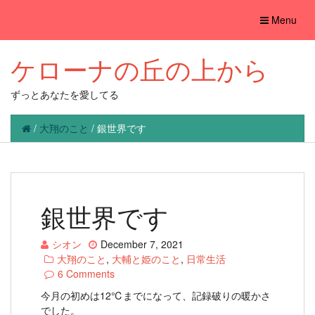
Toggle
Menu
navigation
ケローナの丘の上から
ずっとあなたを愛してる
/
大翔のこと
/
銀世界です
銀世界です
シオン
December 7, 2021
大翔のこと
,
大輔と姫のこと
,
日常生活
6 Comments
今月の初めは12℃までになって、記録破りの暖かさ
でした。