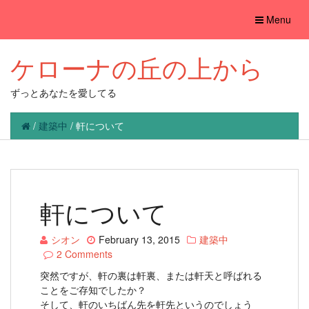
Toggle
Menu
navigation
ケローナの丘の上から
ずっとあなたを愛してる
/
建築中
/
軒について
軒について
シオン
February 13, 2015
建築中
2 Comments
突然ですが、軒の裏は軒裏、または軒天と呼ばれる
ことをご存知でしたか？
そして、軒のいちばん先を軒先というのでしょう