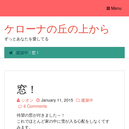
Toggle
Menu
navigation
ケローナの丘の上から
ずっとあなたを愛してる
/
建築中
/
窓！
窓！
シオン
January 11, 2015
建築中
6 Comments
待望の窓が付きました～！
これでほとんど家の中に雪が入る心配をしなくてす
みます。