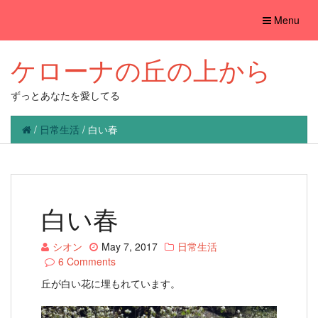
Toggle
Menu
navigation
ケローナの丘の上から
ずっとあなたを愛してる
/
日常生活
/
白い春
白い春
シオン
May 7, 2017
日常生活
6 Comments
丘が白い花に埋もれています。