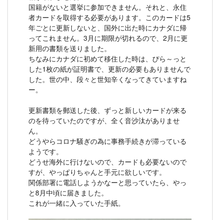
国籍がないと選挙に参加できません。それと、永住
者カードを取得する必要があります。このカードは5
年ごとに更新しないと、国外に出た時にカナダに帰
ってこれません。3月に期限が切れるので、2月に更
新用の書類を送りました。
ちなみにカナダに初めて移住した時は、ぴら～っと
した1枚の紙が証明書で、更新の必要もありませんで
した。世の中、段々と世知辛くなってきていますね
ー。
更新書類を郵送した後、ずっと新しいカードが来る
のを待っていたのですが、全く音沙汰がありませ
ん。
どうやらコロナ騒ぎの為に事務手続きが滞っている
ようです。
どうせ海外に行けないので、カードも必要ないので
すが、やっぱりちゃんと手元に欲しいです。
関係部署に電話しようかなーと思っていたら、やっ
と8月中頃に届きました。
これが一緒に入っていた手紙。