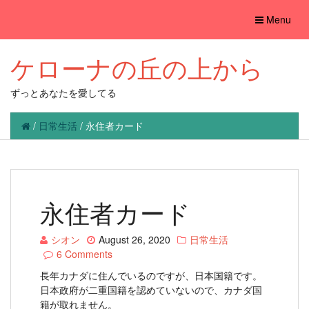
Toggle
Menu
navigation
ケローナの丘の上から
ずっとあなたを愛してる
/
日常生活
/
永住者カード
永住者カード
シオン
August 26, 2020
日常生活
6 Comments
長年カナダに住んでいるのですが、日本国籍です。
日本政府が二重国籍を認めていないので、カナダ国
籍が取れません。