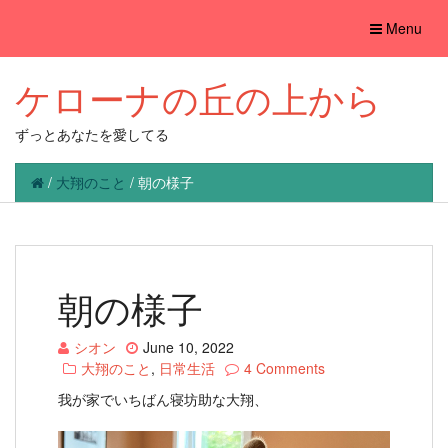
Toggle
Menu
navigation
ケローナの丘の上から
ずっとあなたを愛してる
/
大翔のこと
/
朝の様子
朝の様子
シオン
June 10, 2022
大翔のこと
,
日常生活
4 Comments
我が家でいちばん寝坊助な大翔、