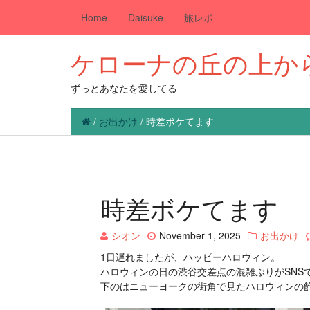
Home
Daisuke
旅レポ
ケローナの丘の上か
ずっとあなたを愛してる
/
お出かけ
/
時差ボケてます
時差ボケてます
シオン
November 1, 2025
お出かけ
1日遅れましたが、ハッピーハロウィン。
ハロウィンの日の渋谷交差点の混雑ぶりがSNS
下のはニューヨークの街角で見たハロウィンの