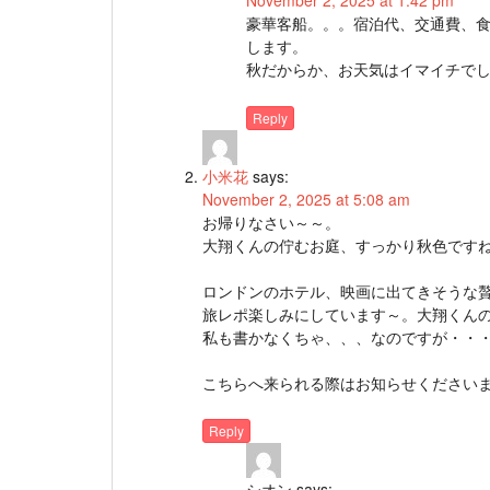
November 2, 2025 at 1:42 pm
豪華客船。。。宿泊代、交通費、
します。
秋だからか、お天気はイマイチで
Reply
小米花
says:
November 2, 2025 at 5:08 am
お帰りなさい～～。
大翔くんの佇むお庭、すっかり秋色です
ロンドンのホテル、映画に出てきそうな
旅レポ楽しみにしています～。大翔くん
私も書かなくちゃ、、、なのですが・・
こちらへ来られる際はお知らせください
Reply
シオン
says: