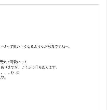
ぁ～♪って歌いたくなるようなお写真ですね～。
、元気で可愛いっ！
もありますが、よく歩く日もあります。
、、。(>_<)
んワ。