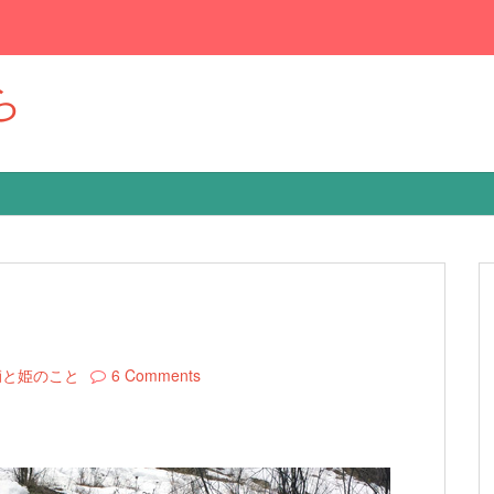
ら
輔と姫のこと
6 Comments