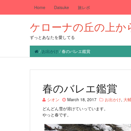
Home
Daisuke
旅レポ
ケローナの丘の上か
ずっとあなたを愛してる
/
お出かけ
/
春のバレエ鑑賞
春のバレエ鑑賞
シオン
March 18, 2017
お出かけ
,
大
どんどん雪が溶けていっています。
やっと春です。