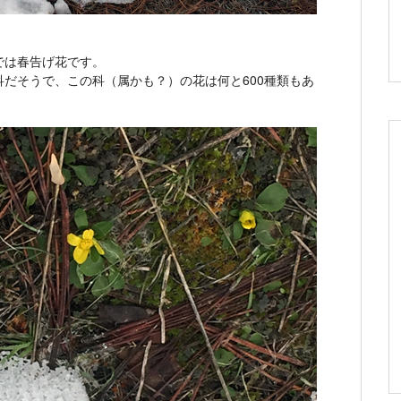
では春告げ花です。
だそうで、この科（属かも？）の花は何と600種類もあ