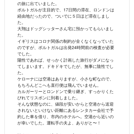
の旅に出ていました。
ポルトガルが主目的で、17日間の滞在、ロンドンは
経由地だったので、ついでに５日ほど滞在しまし
た。
大翔はドッグシッターさん宅に預かってもらいまし
た。
イギリスはコロナ関係の制約が全くなくなっていた
のですが、ポルトガルは出発24時間前の検査が必要
でした。
陽性であれば、せっかく計画した旅行がダメになっ
てしまいます。ドキドキでしたが、無事に陰性でし
た。
ケローナには空港はありますが、小さな町なので、
もちろんどこへも直行便は飛んでいません。
カルガーリーとロンドンで乗り継ぎ、すっかりくた
びれてリスボンに到着しました。
そんな状態なのに、値段が安いからと空港から送迎
されないといけない距離にあるレンタカー会社で予
約した車を借り、市内のホテルへ。空港から近いの
が幸いでした。運転手の夫よ、ありがと〜！