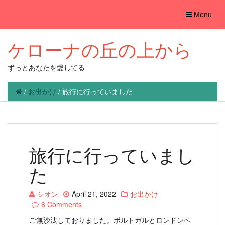
Toggle
Menu
navigation
ケローナの丘の上から
ずっとあなたを愛してる
/
お出かけ
/
旅行に行っていました
旅行に行っていまし
た
シオン
April 21, 2022
お出かけ
6 Comments
ご無沙汰しておりました。ポルトガルとロンドンへ