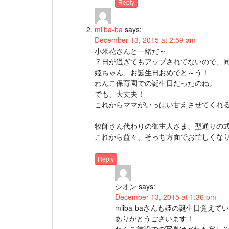
Reply
miiba-ba
says:
December 13, 2015 at 2:59 am
小米花さんと一緒だ～
７日が過ぎてもアップされてないので、
姫ちゃん、お誕生日おめでと～う！
わんこ保育園での誕生日だったのね。
でも、大丈夫！
これからママがいっぱい甘えさせてくれるよ～(
牧師さん代わりの御主人さま、型通りの
これから益々、そっち方面でお忙しくなりそう
Reply
シオン
says:
December 13, 2015 at 1:36 pm
miiba-baさんも姫の誕生日覚え
ありがとうございます！
わんこ施設での写真はどれも寂し