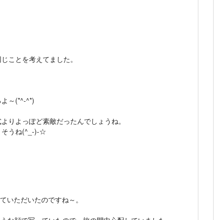
同じことを考えてました。
*^-^*)
式よりよっぽど素敵だったんでしょうね。
ね(^_-)-☆
ていていただいたのですね～。
そうな顔で写っていたので、旅の間中心配していました