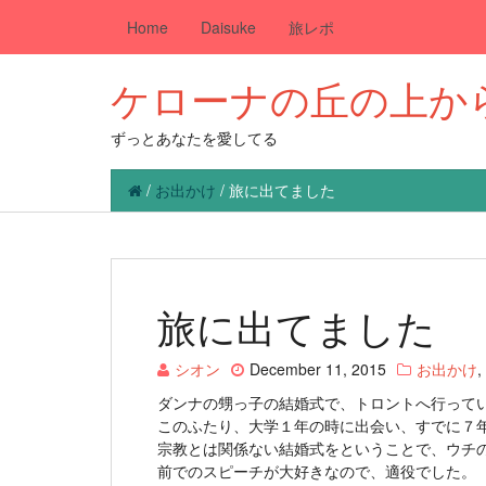
Home
Daisuke
旅レポ
ケローナの丘の上か
ずっとあなたを愛してる
/
お出かけ
/
旅に出てました
旅に出てました
シオン
December 11, 2015
お出かけ
,
ダンナの甥っ子の結婚式で、トロントへ行って
このふたり、大学１年の時に出会い、すでに７
宗教とは関係ない結婚式をということで、ウチ
前でのスピーチが大好きなので、適役でした。