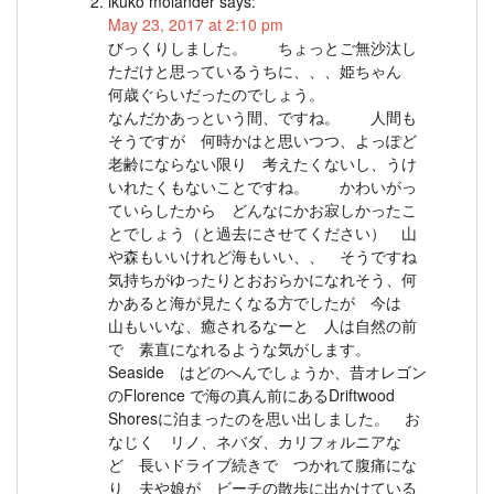
ikuko molander
says:
May 23, 2017 at 2:10 pm
びっくりしました。 ちょっとご無沙汰し
ただけと思っているうちに、、、姫ちゃん
何歳ぐらいだったのでしょう。
なんだかあっという間、ですね。 人間も
そうですが 何時かはと思いつつ、よっぽど
老齢にならない限り 考えたくないし、うけ
いれたくもないことですね。 かわいがっ
ていらしたから どんなにかお寂しかったこ
とでしょう（と過去にさせてください） 山
や森もいいけれど海もいい、、 そうですね
気持ちがゆったりとおおらかになれそう、何
かあると海が見たくなる方でしたが 今は
山もいいな、癒されるなーと 人は自然の前
で 素直になれるような気がします。
Seaside はどのへんでしょうか、昔オレゴン
のFlorence で海の真ん前にあるDriftwood
Shoresに泊まったのを思い出しました。 お
なじく リノ、ネバダ、カリフォルニアな
ど 長いドライブ続きで つかれて腹痛にな
り 夫や娘が ビーチの散歩に出かけている