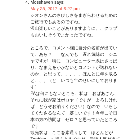
Mosshaven
says:
May 25, 2017 at 6:27 pm
シオンさんのさびしさをまぎらわせるための
ご旅行でもあるのですね。
沢山楽しいことがありますように、、クラブ
もおいしそうでよかったですね。
ところで、コメント欄に自分の名前が出てい
て、あら？ なんでも 遅れ気味の シニ
ヤですが 特に コンピューター系はさっぱ
り、なまえをかかないとコメントが送れない
のか、と思って、、、、、ほんとに年を取る
と、、、（と いつも年のせいにしておりま
す）
PAは何にもないところ、私は おばあさん、
それに我が家はボロヤ（ですが よろしけれ
ば どうぞお泊りください）なので いらし
てくださるなんて 嬉しいです！今年こそ日
本の方の訪問は ゼロ？と思っていたところ
です
観光客は ここを素通りして ほとんどが
Tophino へ行くようですが 最近人気が出て