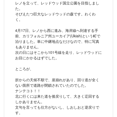
レノを立って、レッドウッド国立公園を目指しまし
た。
そびえたつ巨大なレッドウッドの森です。わくわ
く。
4月17日、レノから西に進み、海岸線へ到達する手
前、カリフォルニア州ユーカイア(Ukiah)という町で
泊りました。単に中継地点なだけなので、特に写真
もありません。
次の日にはそこから101号線を走り、レッドウッドに
お目にかかるはずでした。
ところが、
折からの天候不順で、崖崩れがあり、回り道が全く
ない箇所で道路が閉鎖されていたのでした。
ナンテコト！！
北に行くには来た道を後戻りして、大きく迂回する
しかありません。
文句を言っても仕方がないし、しおしおと逆戻りで
す。