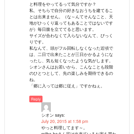
と料理をやってるって気分ですか？
私、そちらで自分の好きなおうちを建てるこ
とは出来ません。（な～んてそんなこと、天
地がひっくり返ってもあることではないです
が）毎日腹を立ててると思います。
サイズが合わなくて入らないなんて、びっく
りです。
私なんて、頭がフル回転しなくなった近頃で
は、二日で出来たことが三日かかるようにな
ったし、気も短くなったような気がします。
シオンさんはお若いから、こんなことも段階
のひとつとして、先の楽しみを期待できるの
ね。
「郷に入っては郷に従え」ですかねぇ。
Reply
シオン
says:
July 20, 2015 at 1:58 pm
やっと料理してます～。
miiba-baさん宅は出来ているお家を買わ