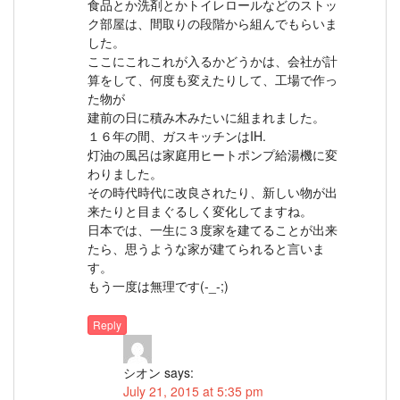
食品とか洗剤とかトイレロールなどのストッ
ク部屋は、間取りの段階から組んでもらいま
した。
ここにこれこれが入るかどうかは、会社が計
算をして、何度も変えたりして、工場で作っ
た物が
建前の日に積み木みたいに組まれました。
１６年の間、ガスキッチンはIH.
灯油の風呂は家庭用ヒートポンプ給湯機に変
わりました。
その時代時代に改良されたり、新しい物が出
来たりと目まぐるしく変化してますね。
日本では、一生に３度家を建てることが出来
たら、思うような家が建てられると言いま
す。
もう一度は無理です(-_-;)
Reply
シオン
says:
July 21, 2015 at 5:35 pm