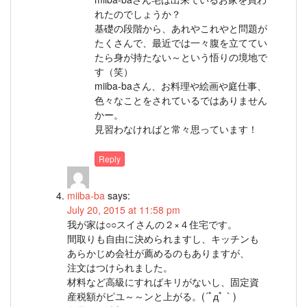
れたのでしょうか？
基礎の段階から、あれやこれやと問題が
たくさんで、最近では一々腹を立ててい
たら身が持たない～という悟りの境地で
す（笑）
miiba-baさん、お料理や絵画や庭仕事、
色々なことをされているではありません
かー。
見習わなければと常々思っています！
Reply
miiba-ba
says:
July 20, 2015 at 11:58 pm
我が家は○○スイさんの２×４住宅です。
間取りも自由に決められますし、キッチンも
あらかじめ会社が薦めるのもありますが、
注文はつけられました。
材料など高級にすればキリがないし、固定資
産税額がピユ～～ンと上がる。(´ﾟдﾟ｀)