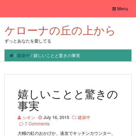
Toggle
Menu
navigation
ケローナの丘の上から
ずっとあなたを愛してる
/
建築中
/
嬉しいことと驚きの事実
嬉しいことと驚きの
事実
シオン
July 16, 2015
建築中
7 Comments
大輔の虹のおかげか、速攻でキッチンカウンター、