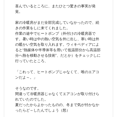
喜んでいるところに、またひとつ驚きの事実が発
覚。
家の冷暖房がまだ全部完成していなかったので、続
きの作業をしに来てくれました。
作業の途中でヒートポンプ（外付けの冷暖房器で
す。暑い時は中の熱い空気を外に出し、寒い時は外
の暖かい空気を取り入れます。ウィキペディアによ
ると“熱媒体や半導体等を用いて低温部分から高温部
分へ熱を移動させる技術”、だとか）をチェックしに
行っていたところ、
「これって、ヒートポンプじゃなくて、唯のエアコ
ンだよ～。」
そうなのです。
間違って冷暖房器じゃなくてエアコンが取り付けら
れていたのでした。
夏だったからよかったものの、冬まで気が付かなか
ったらど～したんでしょう（怒）