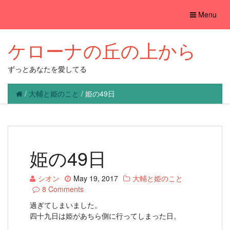
Toggle
Menu
navigation
ケローナの丘の上から
ずっとあなたを愛してる
/
大輔と姫のこと
/
姫の49日
姫の49日
シオン
May 19, 2017
大輔と姫のこと
8 Comments
過ぎてしまいました。
四十九日は姫があちら側に行ってしまった日。