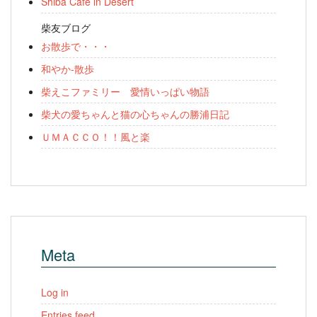
Shiba Cafe in Desert
柴友ブログ
お散歩で・・・
和やか-散歩
柴えこファミリー 愛情いっぱい物語
柴犬の愛ちゃんと猫の心ちゃんの勝浦日記
ＵＭＡＣＣＯ！！風と楽
Meta
Log in
Entries feed