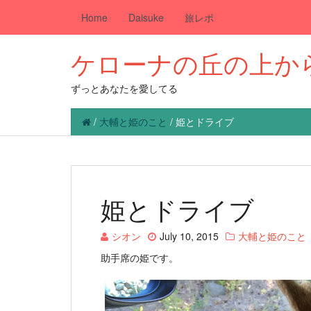
Home
Daisuke
旅レポ
ケローナの丘の上か
ずっとあなたを愛してる
/
大輔と姫のこと
/
姫とドライブ
姫とドライブ
シオン
July 10, 2015
大輔と姫のこと
助手席の姫です。