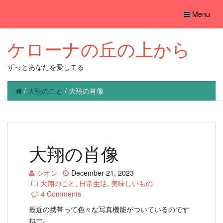
Toggle
Menu
navigation
ケローナの丘の上から
ずっとあなたを愛してる
/
大翔のこと
/
大翔の肖像
大翔の肖像
シオン
December 21, 2023
大翔のこと
,
日常生活
,
美味しいもの
4 Comments
最近の携帯って色々な写真機能がついているのです
ねー。