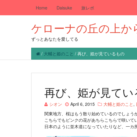
Home
Daisuke
旅レポ
ケローナの丘の上か
ずっとあなたを愛してる
/
大輔と姫のこと
/
再び、姫が見ているもの
再び、姫が見てい
シオン
April 6, 2015
大輔と姫のこと
,
関東地方、桜はもう散り始めているのでしょう
こちらでもピンクの花があちらこちらで咲いて
日本のように並木道になっていたりなど、一カ