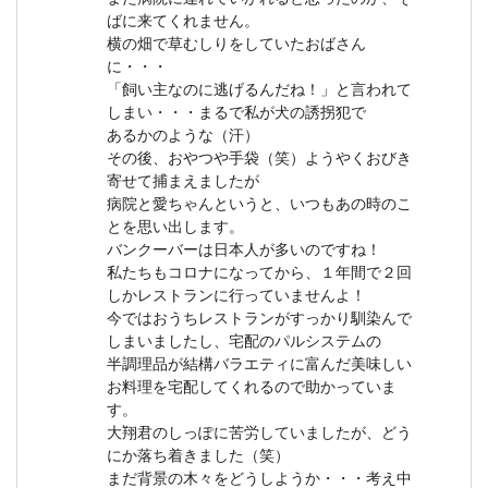
ばに来てくれません。
横の畑で草むしりをしていたおばさん
に・・・
「飼い主なのに逃げるんだね！」と言われて
しまい・・・まるで私が犬の誘拐犯で
あるかのような（汗）
その後、おやつや手袋（笑）ようやくおびき
寄せて捕まえましたが
病院と愛ちゃんというと、いつもあの時のこ
とを思い出します。
バンクーバーは日本人が多いのですね！
私たちもコロナになってから、１年間で２回
しかレストランに行っていませんよ！
今ではおうちレストランがすっかり馴染んで
しまいましたし、宅配のパルシステムの
半調理品が結構バラエティに富んだ美味しい
お料理を宅配してくれるので助かっていま
す。
大翔君のしっぽに苦労していましたが、どう
にか落ち着きました（笑）
まだ背景の木々をどうしようか・・・考え中