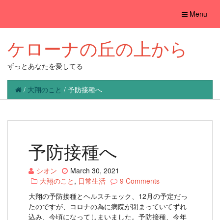
Toggle
Menu
navigation
ケローナの丘の上から
ずっとあなたを愛してる
/
大翔のこと
/
予防接種へ
予防接種へ
シオン
March 30, 2021
大翔のこと
,
日常生活
9 Comments
大翔の予防接種とヘルスチェック、12月の予定だっ
たのですが、コロナの為に病院が閉まっていてずれ
込み、今頃になってしまいました。予防接種、今年