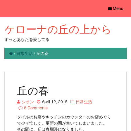
Toggle
Menu
navigation
ケローナの丘の上から
ずっとあなたを愛してる
/
日常生活
/
丘の春
丘の春
シオン
April 12, 2015
日常生活
8 Comments
タイルのお店やキッチンのカウンターのお店めぐり
で少々忙しく、更新の間が空いてしまいました。
その間に、丘は春爛漫になりました。