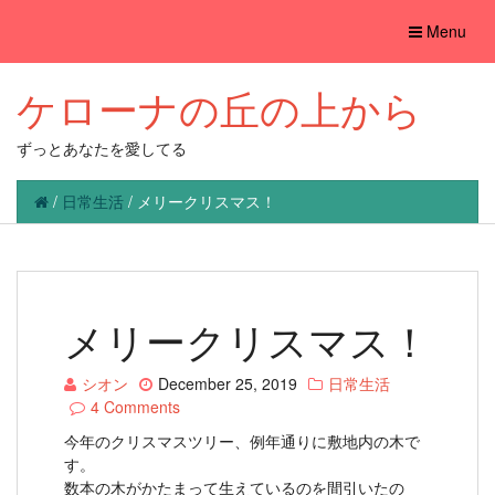
Toggle
Menu
navigation
ケローナの丘の上から
ずっとあなたを愛してる
/
日常生活
/
メリークリスマス！
メリークリスマス！
シオン
December 25, 2019
日常生活
4 Comments
今年のクリスマスツリー、例年通りに敷地内の木で
す。
数本の木がかたまって生えているのを間引いたの