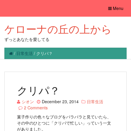
Toggle
Menu
navigation
ケローナの丘の上から
ずっとあなたを愛してる
/
日常生活
/
クリパ？
クリパ？
シオン
December 23, 2014
日常生活
2 Comments
菓子作りの色々なブログをパラパラと見ていたら、
その中のひとつに「クリパで忙しい」っていう一文
がありました。