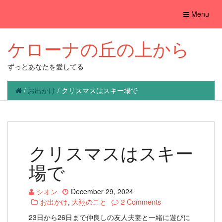
Toggle
Menu
navigation
ケローナの丘の上から
ずっとあなたを愛してる
/
お出かけ
/
クリスマスはスキー場で
クリスマスはスキー
場で
シオン
December 29, 2024
お出かけ
,
大翔のこと
2 Comments
23日から26日まで仲良しの友人夫妻と一緒に遊びに