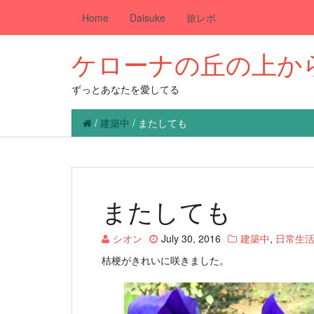
Home
Daisuke
旅レポ
ケローナの丘の上か
ずっとあなたを愛してる
/
建築中
/
またしても
またしても
シオン
July 30, 2016
建築中
,
日常生
桔梗がきれいに咲きました。