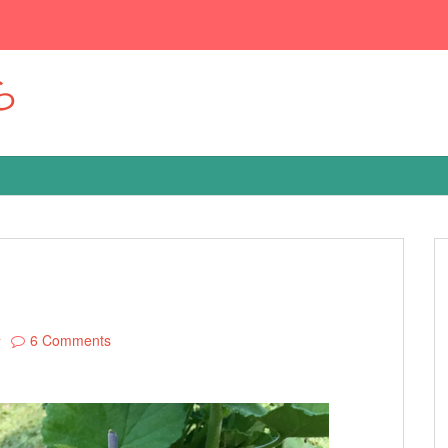
ら
活
6 Comments