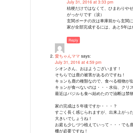
July 31, 2016 at 3:33 pm
桔梗だけではなくて、ひまわりや
がっかりです（涙）
玄関ポーチの次は車庫前から玄関
家が全部完成するには、あと5年は
Reply
愛ちゃんママ
says:
July 31, 2016 at 4:59 pm
シオンさん、おはようございます！
そちらでは鹿の被害があるのですね！
キョンも鹿の種類なので、食べる植物が
キョンが食べないのは・・・水仙、クリ
最近はバジルも食べ始めたので油断は禁
家の完成は５年後ですか・・・？
すごく長く感じられますが、出来上がっ
大きいでしょうね！
お庭も少しづつ植えていって・・・でも
柵が必要ですね！