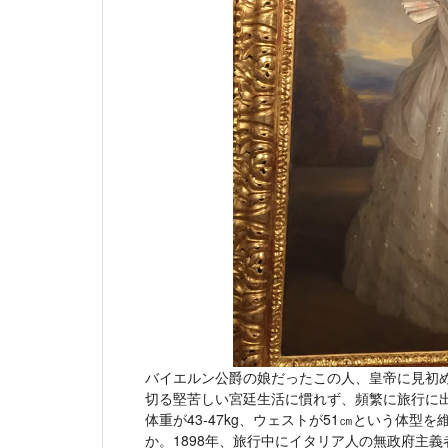
バイエルン公爵の娘だったこの人、皇帝に見初め
切る堅苦しい宮廷生活に慣れず、頻繁に旅行に出
体重が43-47kg、ウェストが51㎝という体
か。1898年、旅行中にイタリア人の無政府主