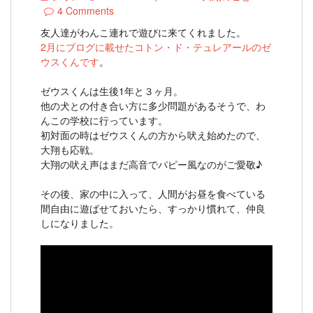
4 Comments
友人達がわんこ連れで遊びに来てくれました。
2月にブログに載せたコトン・ド・テュレアールのゼ
ウスくんです
。
ゼウスくんは生後1年と３ヶ月。
他の犬との付き合い方に多少問題があるそうで、わ
んこの学校に行っています。
初対面の時はゼウスくんの方から吠え始めたので、
大翔も応戦。
大翔の吠え声はまだ高音でパピー風なのがご愛敬♪
その後、家の中に入って、人間がお昼を食べている
間自由に遊ばせておいたら、すっかり慣れて、仲良
しになりました。