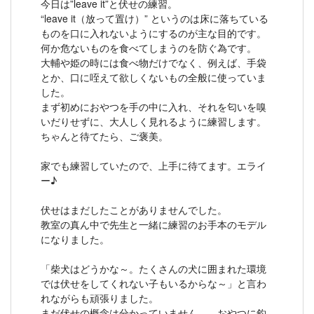
今日は”leave it”と伏せの練習。
“leave it（放って置け）” というのは床に落ちている
ものを口に入れないようにするのが主な目的です。
何か危ないものを食べてしまうのを防ぐ為です。
大輔や姫の時には食べ物だけでなく、例えば、手袋
とか、口に咥えて欲しくないもの全般に使っていま
した。
まず初めにおやつを手の中に入れ、それを匂いを嗅
いだりせずに、大人しく見れるように練習します。
ちゃんと待てたら、ご褒美。
家でも練習していたので、上手に待てます。エライ
ー♪
伏せはまだしたことがありませんでした。
教室の真ん中で先生と一緒に練習のお手本のモデル
になりました。
「柴犬はどうかな～。たくさんの犬に囲まれた環境
では伏せをしてくれない子もいるからな～」と言わ
れながらも頑張りました。
まだ伏せの概念は分かっていません。 おやつに釣