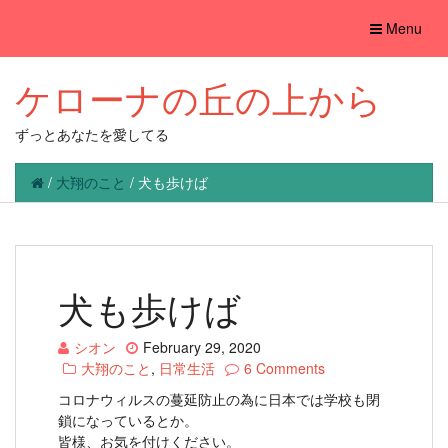
Toggle
Menu
navigation
ケローナの丘の上から
ずっとあなたを愛してる
/
大翔のこと
/
犬も歩けば
犬も歩けば
シオン
February 29, 2020
大翔のこと
,
日常生活
6 Comments
コロナウィルスの蔓延防止の為に日本では学校も閉
鎖になっているとか。
皆様、お気を付けください。