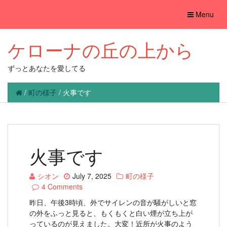
Toggle
Menu
navigation
ケローナの丘の上から
ずっとあなたを愛してる
/
町の様子
/
火事です
火事です
シオン
July 7, 2025
町の様子
4 Comments
昨日、午後3時頃、外でサイレンの音が騒がしいと窓
の外をふっと見ると、もくもくと白い煙が立ち上が
っているのが見えました。大変！近所が火事のよう