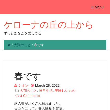
Toggle
Menu
navigation
ケローナの丘の上から
ずっとあなたを愛してる
/
大翔のこと
/
春です
春です
シオン
March 28, 2022
大翔のこと
,
日常生活
,
美味しいもの
4 Comments
蕗の薹がたくさん採れました。
天ぷらにして、春の味覚を賞味。