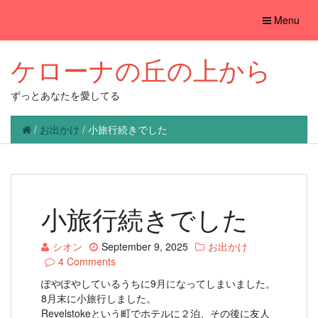
Toggle
Menu
navigation
ケローナの丘の上から
ずっとあなたを愛してる
/
お出かけ
/
小旅行続きでした
小旅行続きでした
シオン
September 9, 2025
お出かけ
4 Comments
ぽやぽやしているうちに9月になってしまいました。
8月末に小旅行しました。
Revelstokeという町でホテルに２泊、その後に友人