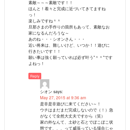
素敵～～～素敵です！！
ほんと！着々と完成に近づいてきてますね
っ！
楽しみですね＾＾
旦那さまの手作りの箇所もあって、素敵なお
家になるんだろうな～
あのね・・・シオンさん・・・
近い将来は、難しいけど、いつか！！遊びに
行きたいです！！
願い事は強く願っていれば必ず叶う*＾＾*です
よねっ！
Reply
シオン
says:
May 27, 2015 at 9:36 am
是非是非遊びに来てください～！
ウチはまだまだ完成しないので（！）急
がなくて全然大丈夫ですから（笑）
家の外なんて、土砂と石とでぼこぼこ状
態です、、、って威張っている場合じゃ