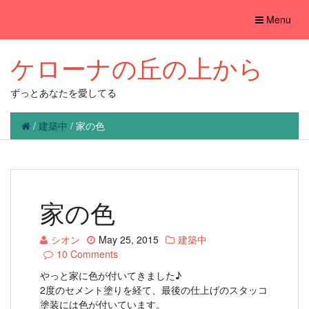
Toggle
Menu
navigation
ケローナの丘の上から
ずっとあなたを愛してる
/
建築中
/
家の色
家の色
シオン
May 25, 2015
建築中
10 Comments
やっと家に色が付いてきました♪
2度のセメント塗りを経て、最後の仕上げのスタッコ
塗装には色が付いています。