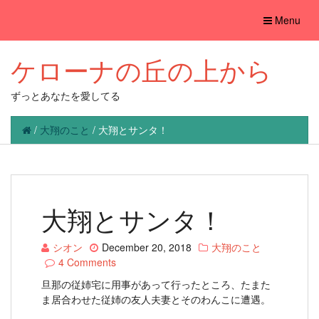
Toggle
Menu
navigation
ケローナの丘の上から
ずっとあなたを愛してる
/
大翔のこと
/
大翔とサンタ！
大翔とサンタ！
シオン
December 20, 2018
大翔のこと
4 Comments
旦那の従姉宅に用事があって行ったところ、たまた
ま居合わせた従姉の友人夫妻とそのわんこに遭遇。