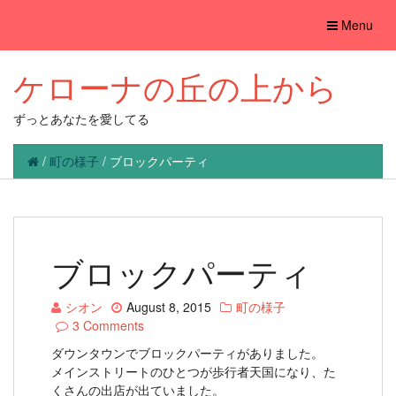
Toggle
Menu
navigation
ケローナの丘の上から
ずっとあなたを愛してる
/
町の様子
/
ブロックパーティ
ブロックパーティ
シオン
August 8, 2015
町の様子
3 Comments
ダウンタウンでブロックパーティがありました。
メインストリートのひとつが歩行者天国になり、た
くさんの出店が出ていました。