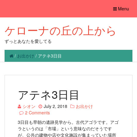
Toggle
Menu
navigation
ケローナの丘の上から
ずっとあなたを愛してる
/
お出かけ
/
アテネ3日目
アテネ3日目
シオン
July 2, 2018
お出かけ
2 Comments
3日目も早朝の遺跡見学から。古代アゴラです。アゴ
ラというのは「市場」という意味なのだそうです
が、公共の建物や店や文化施設が集まっていた場所