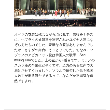
オペラの衣装は残念ながら現代風で、悪役をナチス
に、ヘブライの奴隷達を迫害されたユダヤ人達にな
ぞらえたものでした。豪華な衣装はありませんでし
たが、さすがの舞台にうっとりでした。ちなみにソ
プラノのアビガイッレ役は韓国人の歌手、Sae
Kyung Rimでした。上の左から4番目です。ミラノの
スカラ座の卒業生だそうです。迫力のある歌声で大
満足させてくれました。ソウルで練習した歌を韓国
人歌手が出る舞台で見るって、なんだか不思議な偶
然ですよね。