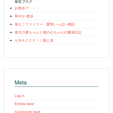
柴友ブログ
お散歩で・・・
和やか-散歩
柴えこファミリー 愛情いっぱい物語
柴犬の愛ちゃんと猫の心ちゃんの勝浦日記
ＵＭＡＣＣＯ！！風と楽
Meta
Log in
Entries feed
Comments feed