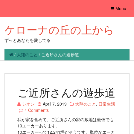
Toggle
Menu
navigation
ケローナの丘の上から
ずっとあなたを愛してる
/
大翔のこと
/
ご近所さんの遊歩道
ご近所さんの遊歩道
シオン
April 7, 2019
大翔のこと
,
日常生活
4 Comments
我が家を含めて、ご近所さんの家の敷地は最低でも
10エーカーあります。
10エーカーって12,241坪だそうです。単位がエーカ