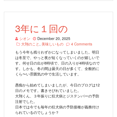
3年に１回の
シオン
December 20, 2025
大翔のこと
,
美味しいもの
4 Comments
もう今年も残りわずかになってしまいました。明日
は冬至で、やっと夜が短くなっていくのが嬉しいで
す。何せ日の出が8時頃で、日の入りが4時頃なので
す。しかも、冬の間は曇天の日が多くて、全般的に
くら〜い雰囲気の中で生活しています。
愚痴から始めてしまいましたが、今日のブログは12
日のメモです。書きそびれていました。
大翔くん、３年振りに狂犬病とジステンバーの予防
注射でした。
日本では今でも毎年の狂犬病の予防接種が義務付け
られているのでしょうか？