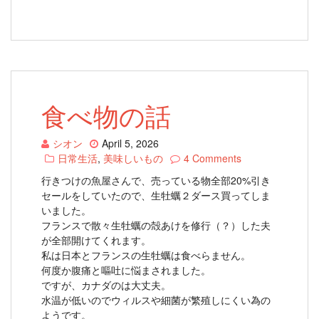
食べ物の話
シオン
April 5, 2026
日常生活
,
美味しいもの
4 Comments
行きつけの魚屋さんで、売っている物全部20%引き
セールをしていたので、生牡蠣２ダース買ってしま
いました。
フランスで散々生牡蠣の殻あけを修行（？）した夫
が全部開けてくれます。
私は日本とフランスの生牡蠣は食べらません。
何度か腹痛と嘔吐に悩まされました。
ですが、カナダのは大丈夫。
水温が低いのでウィルスや細菌が繁殖しにくい為の
ようです。