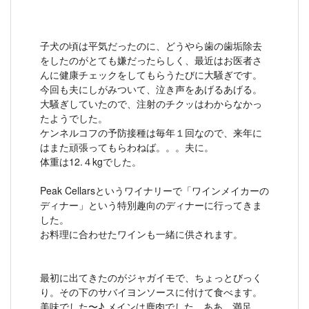
子犬の頃は平気だったのに、どうやら歯の歯垢除去
をしたのがとても嫌だったらしく、最近はお医者さ
んに健康チェックをしてもらうたびに大騒ぎです。
今回も夫にしがみついて、泣き声をあげるあげる。
大騒ぎしていたので、注射のチクッはわからなかっ
たようでした。
ケンネルコフの予防接種は毎年１回なので、来年に
はまた頑張ってもらわねば。。。夫に。
体重は12.４kgでした。
Peak Cellarsというワイナリーで「ワインメイカーの
ディナー」という特別趣向のディナーに行ってきま
した。
お料理に合わせたワインも一緒に供されます。
最初に出てきたのがジャガイモで、ちょっとびっく
り。その下のサバイヨンソースに付けて食べます。
美味でした〜♪ メインは鹿肉でした。ああ、満足。