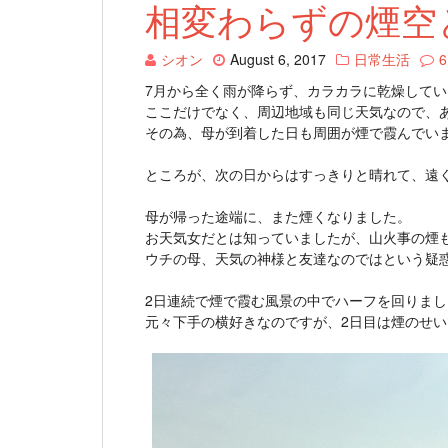
相変わらずの煙空
シオン
August 6, 2017
日常生活
6
7月から全く雨が降らず、カラカラに乾燥して
ここだけでなく、周辺地域も同じ天気なので、
その為、母が到着した日も周囲が煙で霞んでい
ところが、次の日からはすっきりと晴れて、遠
母が帰った途端に、また煙くなりました。
お天気女だとは知っていましたが、山火事の煙
ウチの母、天気の神様と友達なのではという疑
2日連続で煙で霞む風景の中でハーフを回りまし
元々下手の横好きなのですが、2日目は煙のせ