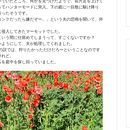
いでいたところ、何かを見つけたようで、前片足を上げて
ってハンターモードに突入。下の庭に一目散に駆け降り
行ったそうです。
カンクだったら嫌だぞー。」という夫の悲鳴を聞いて、外
に侵入してきたマーモットでした。
という間に仕留めてしまうって、すごくないですか？
いようにして、夫が処理してくれました。
夫の説では、狩りたかっただけだろーということなのです
けれど。
匹を庭中を探し回っていました。