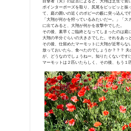
目撃者（夫）の証言によると、大翔は芝生で寛
ポインターポーズを取り、尻尾をピッピッと振
て、庭の囲いの近くのポピーの藪に突っ込んで
「大翔が何かを狩っているみたいだー。」「ス
に出てみると、大翔が何かを攻撃中でした。
その後、素早くご臨終となってしまったのは庭
大翔の半分ぐらいの大きさでした。それをあっ
その後、仕留めたマーモットに大翔が近寄らな
放っておいたら、食べたのでしょうか？？？ 
が、どうなのでしょうねー。知りたくないです
マーモットは２匹いたらしく、その後、もう１