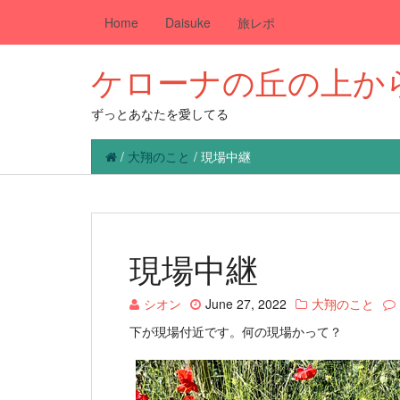
Home
Daisuke
旅レポ
ケローナの丘の上か
ずっとあなたを愛してる
/
大翔のこと
/
現場中継
現場中継
シオン
June 27, 2022
大翔のこと
下が現場付近です。何の現場かって？