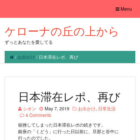
Toggle
Menu
navigation
ケローナの丘の上から
ずっとあなたを愛してる
/
お出かけ
/
日本滞在レポ、再び
日本滞在レポ、再び
シオン
May 7, 2019
お出かけ
,
日常生活
4 Comments
頓挫してしまった日本滞在レポの続きです。
銀座の「くどう」に行った日以前に、旦那と谷中に
行ったのでした。