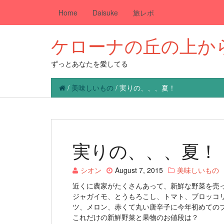
Home
Daisuke
旅レポ
ケローナの丘の上か
ずっとあなたを愛してる
/
美味しいもの
/
実りの、、、夏！
実りの、、、夏！
シオン
August 7, 2015
美味しいもの
近くに農家がたくさんあって、新鮮な野菜を売
ジャガイモ、とうもろこし、トマト、ブロッコ
ツ、メロン、赤くて丸い唐辛子に今年初めての
これだけの新鮮野菜と果物のお値段は？