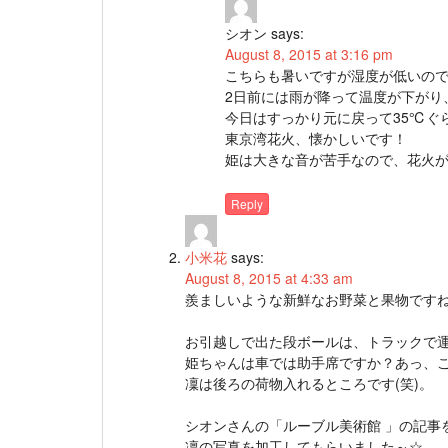
シオン
says:
August 8, 2015 at 3:16 pm
こちらも暑いですが湿度が低いの
2日前には雨が降って温度が下がり
今日はすっかり元に戻って35℃ぐ
東京湾花火、懐かしいです！
姫は大きな音が苦手なので、花火
Reply
小米花
says:
August 8, 2015 at 4:33 am
羨ましいような新鮮なお野菜と果物です
お引越しで出た段ボールは、トラックで運ぶ
姫ちゃんは車では助手席ですか？あっ、
凜は後ろの荷物入れるところです(笑)。
シオンさんの「ルーブル美術館 」の記事
凜の写真を加工してもらいました～☆