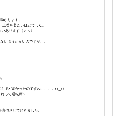
で助かります。
、上着を着たいほどでした。
らいあります（＞＜）
がないほうが良いのですが、、、
ね。
ほど多かったのですね、、、。(>_<)
これって運転席？
を真似させて頂きました。