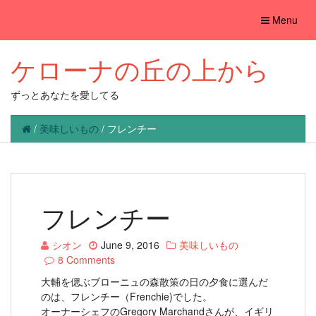
Toggle
Menu
navigation
ケローナの丘の上から
ずっとあなたを愛してる
/
美味しいもの
/
フレンチー
フレンチー
シオン
June 9, 2016
美味しいもの
8 Comments
大輔を偲ぶブローニュの森散策の日の夕食に選んだ
のは、フレンチー（Frenchie)でした。
オーナーシェフのGregory Marchandさんが、イギリ