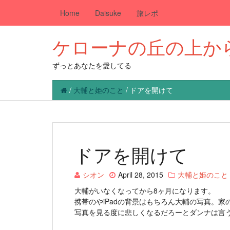
Home
Daisuke
旅レポ
ケローナの丘の上か
ずっとあなたを愛してる
/
大輔と姫のこと
/
ドアを開けて
ドアを開けて
シオン
April 28, 2015
大輔と姫のこと
大輔がいなくなってから8ヶ月になります。
携帯のやiPadの背景はもちろん大輔の写真。
写真を見る度に悲しくなるだろーとダンナは言