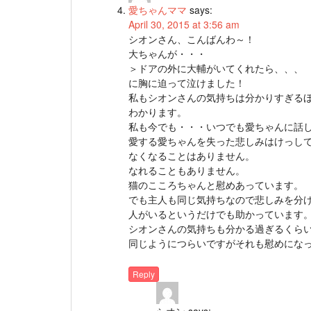
愛ちゃんママ
says:
April 30, 2015 at 3:56 am
シオンさん、こんばんわ～！
大ちゃんが・・・
＞ドアの外に大輔がいてくれたら、、、
に胸に迫って泣けました！
私もシオンさんの気持ちは分かりすぎる
わかります。
私も今でも・・・いつでも愛ちゃんに話
愛する愛ちゃんを失った悲しみはけっし
なくなることはありません。
なれることもありません。
猫のこころちゃんと慰めあっています。
でも主人も同じ気持ちなので悲しみを分
人がいるというだけでも助かっています
シオンさんの気持ちも分かる過ぎるくら
同じようにつらいですがそれも慰めにな
Reply
シオン
says: