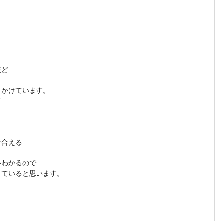
ほど
しかけています。
て
け合える
。
いわかるので
っていると思います。