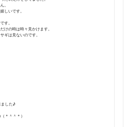
せん。
、嬉しいです。
いです。
間だけの時は時々見かけます。
ウサギは見ないのです。
。
ました♪
の（＊＾＾＊）