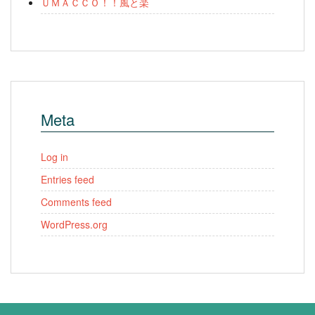
ＵＭＡＣＣＯ！！風と楽
Meta
Log in
Entries feed
Comments feed
WordPress.org