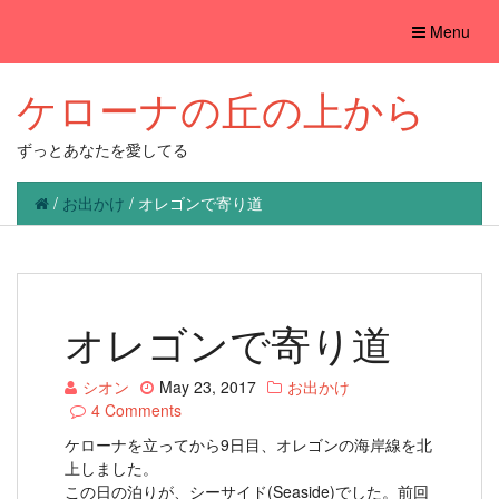
Toggle
Menu
navigation
ケローナの丘の上から
ずっとあなたを愛してる
/
お出かけ
/
オレゴンで寄り道
オレゴンで寄り道
シオン
May 23, 2017
お出かけ
4 Comments
ケローナを立ってから9日目、オレゴンの海岸線を北
上しました。
この日の泊りが、シーサイド(Seaside)でした。前回