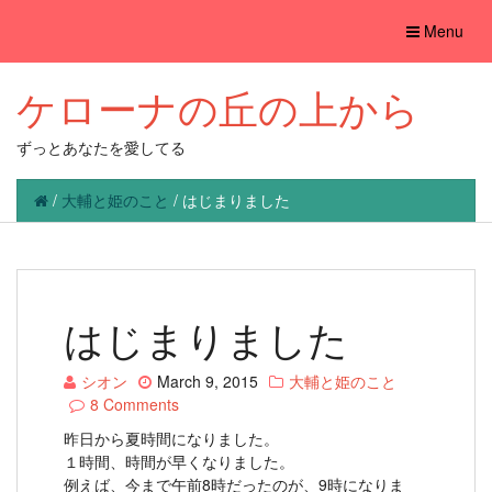
Toggle
Menu
navigation
ケローナの丘の上から
ずっとあなたを愛してる
/
大輔と姫のこと
/
はじまりました
はじまりました
シオン
March 9, 2015
大輔と姫のこと
8 Comments
昨日から夏時間になりました。
１時間、時間が早くなりました。
例えば、今まで午前8時だったのが、9時になりま