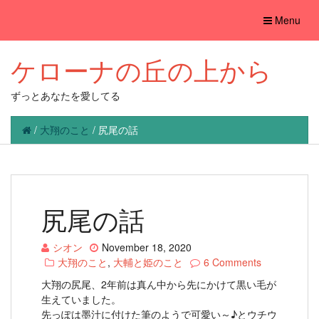
Toggle
Menu
navigation
ケローナの丘の上から
ずっとあなたを愛してる
/
大翔のこと
/
尻尾の話
尻尾の話
シオン
November 18, 2020
大翔のこと
,
大輔と姫のこと
6 Comments
大翔の尻尾、2年前は真ん中から先にかけて黒い毛が
生えていました。
先っぽは墨汁に付けた筆のようで可愛い～♪とウチウ